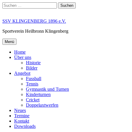
Springe
Suchen
zum
nach:
Inhalt
SSV KLINGENBERG 1896 e.V.
Sportverein Heilbronn Klingenberg
Menü
Home
Über uns
Historie
Bilder
Angebot
Fussball
Tennis
Gymnastik und Turnen
Kinderturnen
Cricket
Doppelaxtwerfen
Neues
Termine
Kontakt
Downloads