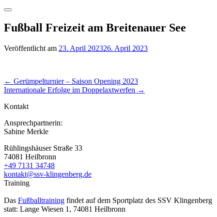
Suchen
Fußball Freizeit am Breitenauer See
Veröffentlicht am
23. April 2023
26. April 2023
von
admin
Beitrags-
←
Gerümpelturnier – Saison Opening 2023
Internationale Erfolge im Doppelaxtwerfen
→
Navigation
Kontakt
Ansprechpartnerin:
Sabine Merkle
Rühlingshäuser Straße 33
74081 Heilbronn
+49 7131 34748
kontakt@ssv-klingenberg.de
Training
Das
Fußballtraining
findet auf dem Sportplatz des SSV Klingenberg
statt: Lange Wiesen 1, 74081 Heilbronn