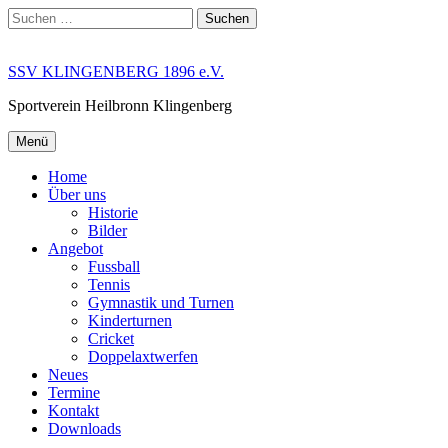
Springe
Suchen
zum
nach:
Inhalt
SSV KLINGENBERG 1896 e.V.
Sportverein Heilbronn Klingenberg
Menü
Home
Über uns
Historie
Bilder
Angebot
Fussball
Tennis
Gymnastik und Turnen
Kinderturnen
Cricket
Doppelaxtwerfen
Neues
Termine
Kontakt
Downloads